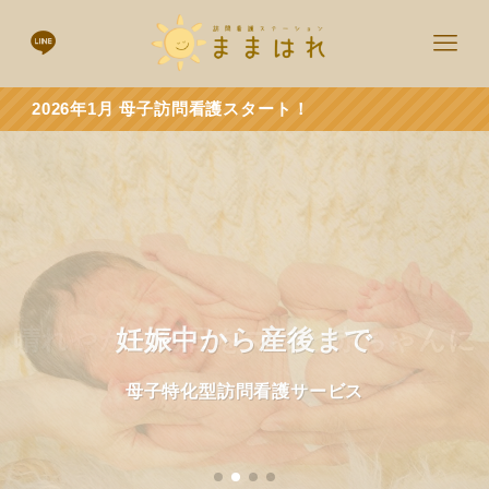
1月 母子訪問看護スタート！
晴れやかな毎日をママと赤ちゃんに
心を込めてサポートします
妊娠中から産後まで
母子特化型訪問看護サービス
母子特化型訪問看護サービス
母子特化型訪問看護サービス